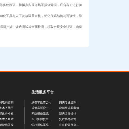
等多轮验证，模拟真实业务场景排查漏洞，联合客户进行验
动化工具与人工复核双重审核，优化代码结构与可读性，降
漏洞扫描、渗透测试等全面检测，获取合规安全认证，确保
生活服务平台
郑州电商营销工具开发
成都车抵贷公司
四川专业贷款平台
乌鲁木齐元宇宙游戏开发公司
成都房抵贷中介公司
成都欧式风装修
合肥政务小程序开发
网络报修系统
新房装修设计
乌鲁木齐网站设计公司
四川抵押贷中介公司
贷款协办公司
成都微信开发公司
学校报修系统
北京贷款代办公司