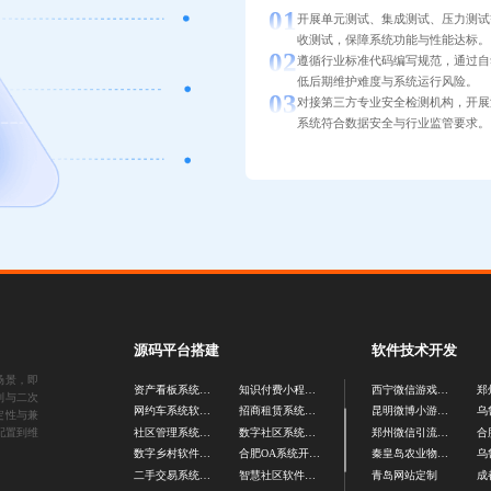
开展单元测试、集成测试、压力测试
收测试，保障系统功能与性能达标。
遵循行业标准代码编写规范，通过自
低后期维护难度与系统运行风险。
对接第三方专业安全检测机构，开展
系统符合数据安全与行业监管要求。
源码平台搭建
软件技术开发
场景，即
资产看板系统源码
知识付费小程序开发
西宁微信游戏开发
制与二次
网约车系统软件开发
招商租赁系统开发
昆明微博小游戏开发
定性与兼
配置到维
社区管理系统开发
数字社区系统源码
郑州微信引流活动开发
数字乡村软件开发
合肥OA系统开发公司
秦皇岛农业物联网开发
二手交易系统开发
智慧社区软件源码
青岛网站定制