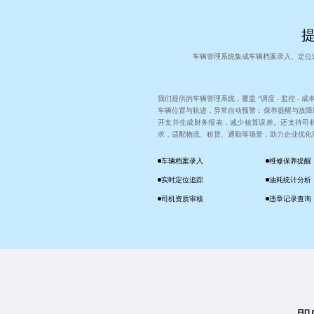
车辆管理系统集成车辆档案录入、定位
我们提供的车辆管理系统，覆盖 “调度 - 监控 - 成
车辆位置与轨迹，异常自动预警；保养提醒与故障
开支并生成财务报表，减少核算误差。还支持司
求，适配物流、租赁、通勤等场景，助力企业优化
车辆档案录入
维修保养提醒
实时定位追踪
油耗统计分析
司机资质审核
违章记录查询