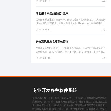
2026-06-29
周期迭代支持
活动报名系统如何提升效率
活动报名系统通过标准化表单、自动化通知与实时数据追踪，大幅提升
报名效率与管理精度，实现从信息发布到用户参与的全链路数字化闭
环，助力组织高效运营与用户体验优化。
2026-06-17
砍价系统开发实现高效裂变
在电商竞争加剧的背景下，优化砍价系统流程、引入智能推荐与动态分
层奖励机制，简化社交链路，提升用户参与度与转化效率，构建可持续
用户增长模型。
2026-06-16
专业开发各种软件系统
实力体现在每一处专业细节与靠谱交付中，提供市场长期验证的成品系统及
完整源码，支持深度二次开发与全场景定制，适配多行业、多规模企业需
求。系统安全合规、性能优异、扩展性强，可满足企业不同阶段发展需求。
技术团队具备10年+实战经验，一对一提供技术支持，从需求调研、方案设