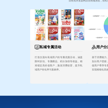
自研高并发架构自营商城系统，轻松
私域专属活动
用户分
打造仅面向私域用户的专属优惠活动，涵盖
基于消费能力
限时折扣、专属赠品、积分加倍等权益。精
划分用户层级
准锁定高价值客户，激发消费欲望，提升私
值用户尊享专
域用户转化率与复购率。
实现精细化高