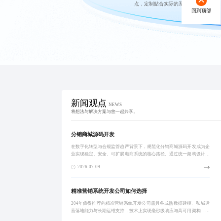
点，定制贴合实际的系统开发方案。
回到顶部
新闻观点
NEWS
将想法与解决方案与您一起共享。
分销商城源码开发
在数字化转型与合规监管趋严背景下，规范化分销商城源码开发成为企
业实现稳定、安全、可扩展电商系统的核心路径。通过统一架构设计、
权限管理、分账逻辑与链路追踪机制，有效降低风险、提升效率，助力
2026-07-09
企业构建可持续
精准营销系统开发公司如何选择
204年值得推荐的精准营销系统开发公司需具备成熟数据建模、私域运
营落地能力与长期运维支持，技术上实现毫秒级响应与高可用架构，服
务案例需有可验证的转化率提升与复购增长，强调定制化业务理解与全