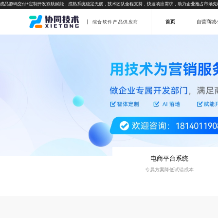
成品源码交付+定制开发双轨赋能，成熟系统稳定无虞，技术团队全程支持，快速响应需求，助力企业抢占市场先
首页
自营商城
综合软件产品供应商
电商平台系统
专属方案降低试错成本