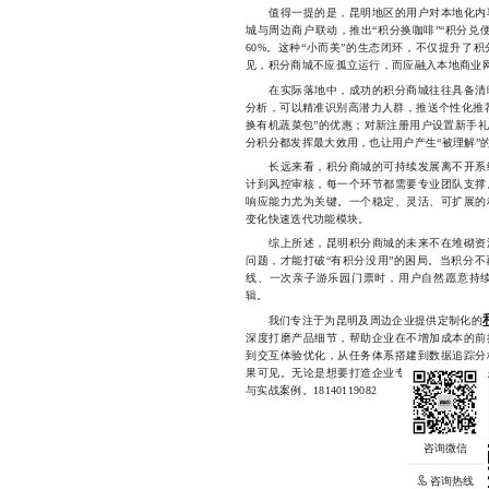
值得一提的是，昆明地区的用户对本地化内容
城与周边商户联动，推出“积分换咖啡”“积分兑
60%。这种“小而美”的生态闭环，不仅提升了
见，积分商城不应孤立运行，而应融入本地商业
在实际落地中，成功的积分商城往往具备清晰
分析，可以精准识别高潜力人群，推送个性化推
换有机蔬菜包”的优惠；对新注册用户设置新手
分积分都发挥最大效用，也让用户产生“被理解”
长远来看，积分商城的可持续发展离不开系统
计到风控审核，每一个环节都需要专业团队支撑
响应能力尤为关键。一个稳定、灵活、可扩展的
变化快速迭代功能模块。
综上所述，昆明积分商城的未来不在堆砌资源
问题，才能打破“有积分没用”的困局。当积分
线、一次亲子游乐园门票时，用户自然愿意持
辑。
我们专注于为昆明及周边企业提供定制化的
深度打磨产品细节，帮助企业在不增加成本的前
到交互体验优化，从任务体系搭建到数据追踪分
果可见。无论是想要打造企业专属积分体系，还
与实战案例。18140119082
咨询热线