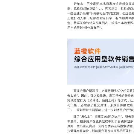
近年来，不少昆明本地商家在运营积分商城
高、兑换商品缺乏吸引力。究其原因，往往是商
一些企业仍沿用“积分换礼品”的老套路，但这些
正能打动人的，是那些贴近日常、有情感共鸣
盒、普洱茶套装纳入兑换列表，或推出本地景区
用户感受到“积分真有用”。
要提升用户活跃度，必须从源头优化积分获取
分太难”。因此，引入轻量级、高互动性的任务
完成指定行为（如评论、拍照上传）等方式，让
与门槛，还增强了社交属性，形成自传播效应
三），策划限时主题活动，进一步刺激用户行为
除了“怎么拿”，更重要的是“怎么用”。积分
率越高。很多用户在兑换过程中因页面跳转过多
原则，突出重点商品，支持分类筛选与搜索功能。
少量现金补差价，既能提升高价值商品的可及性