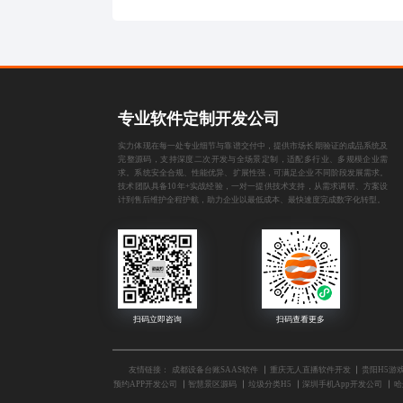
专业软件定制开发公司
实力体现在每一处专业细节与靠谱交付中，提供市场长期验证的成品系统及
完整源码，支持深度二次开发与全场景定制，适配多行业、多规模企业需
求。系统安全合规、性能优异、扩展性强，可满足企业不同阶段发展需求。
技术团队具备10年+实战经验，一对一提供技术支持，从需求调研、方案设
计到售后维护全程护航，助力企业以最低成本、最快速度完成数字化转型。
友情链接：
成都设备台账SAAS软件
重庆无人直播软件开发
贵阳H5游
预约APP开发公司
智慧景区源码
垃圾分类H5
深圳手机App开发公司
哈